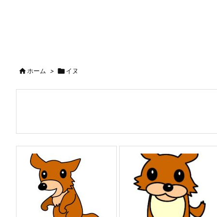

ホーム
>

イヌ