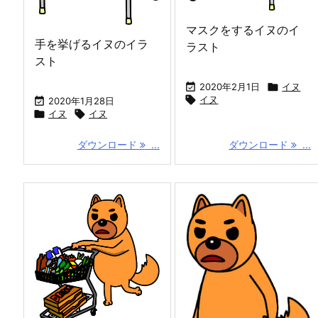
マスクをするイヌのイ
手を挙げるイヌのイラ
ラスト
スト

2020年2月1日

イヌ

イヌ

2020年1月28日

イヌ

イヌ
ダウンロード
...
ダウンロード
...