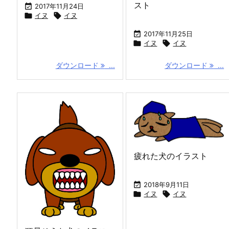
スト

2017年11月24日

イヌ

イヌ

2017年11月25日

イヌ

イヌ
ダウンロード
...
ダウンロード
...
疲れた犬のイラスト

2018年9月11日

イヌ

イヌ