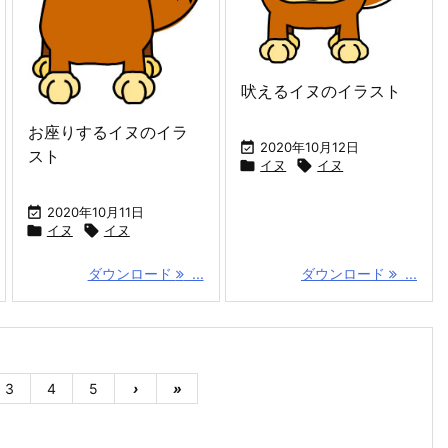
吠えるイヌのイラスト
お座りするイヌのイラ

2020年10月12日
スト

イヌ

イヌ

2020年10月11日

イヌ

イヌ
ダウンロード
...
ダウンロード
...
3
4
5
›
»