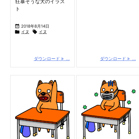
狂暴そうな犬のイラス
ト

2018年8月14日

イヌ

イヌ
ダウンロード
...
ダウンロード
...