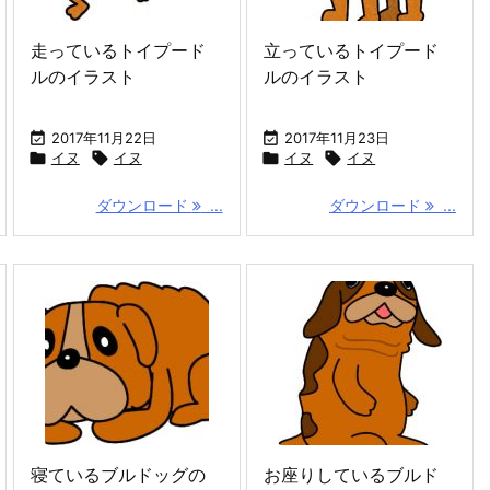
走っているトイプード
立っているトイプード
ルのイラスト
ルのイラスト

2017年11月22日

2017年11月23日

イヌ

イヌ

イヌ

イヌ
ダウンロード
...
ダウンロード
...
寝ているブルドッグの
お座りしているブルド