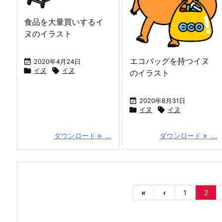
食品を大量買いするイ
ヌのイラスト
エコバッグを持つイヌ

2020年4月24日

イヌ

イヌ
のイラスト

2020年8月31日

イヌ

イヌ
ダウンロード
...
ダウンロード
...
«
‹
1
2