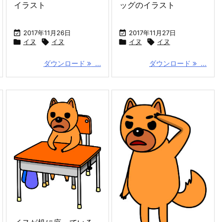
イラスト
ッグのイラスト

2017年11月26日

2017年11月27日

イヌ

イヌ

イヌ

イヌ
ダウンロード
...
ダウンロード
...