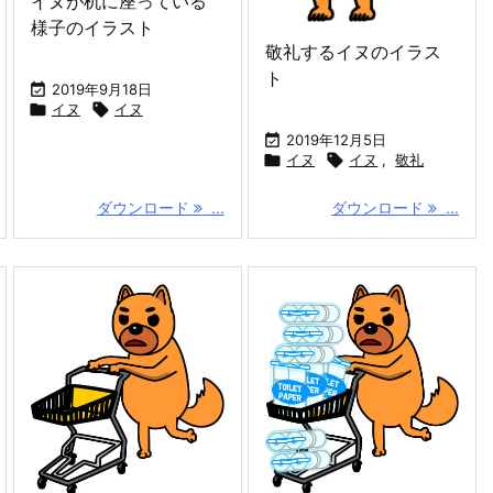
イヌが机に座っている
様子のイラスト
敬礼するイヌのイラス
ト

2019年9月18日

イヌ

イヌ

2019年12月5日

イヌ

イヌ
,
敬礼
ダウンロード
...
ダウンロード
...