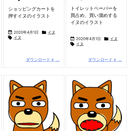
トイレットペーパーを
ショッピングカートを
買占め、買い溜めする
押すイヌのイラスト
イヌのイラスト

2020年4月1日

イヌ

イヌ

2020年4月1日

イヌ

イヌ
ダウンロード
...
ダウンロード
...