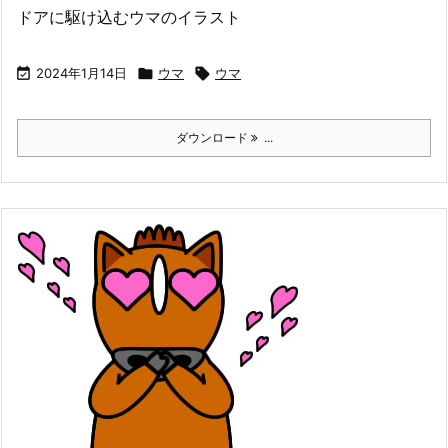
ドアに駆け込むウマのイラスト

2024年1月14日

ウマ

ウマ
ダウンロード
...