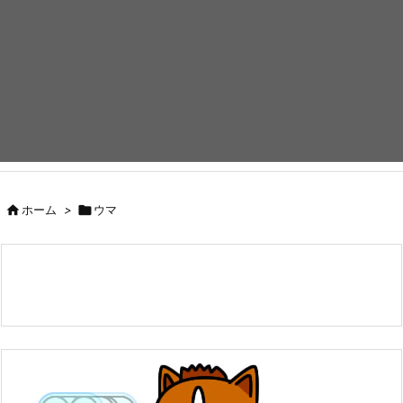

ホーム
>

ウマ