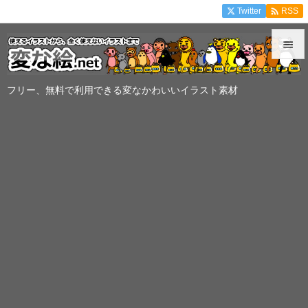

Twitter
RSS


メニュ
フリー、無料で利用できる変なかわいいイラスト素材

サイド

前へ

次へ

検索