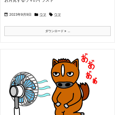
お月見するウマのイラスト

2023年9月9日

ウマ

ウマ
ダウンロード
...