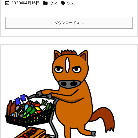

2020年4月16日

ウマ

ウマ
ダウンロード
...