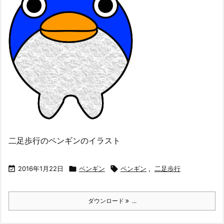
二足歩行のペンギンのイラスト

2016年1月22日

ペンギン

ペンギン
,
二足歩行
ダウンロード
...