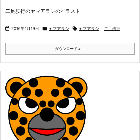
二足歩行のヤマアラシのイラスト

2016年1月19日

ヤマアラシ

ヤマアラシ
,
二足歩行
ダウンロード
...