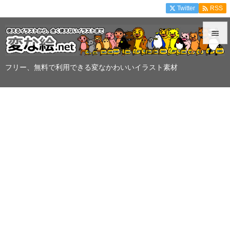

Twitter
RSS


メニュ
フリー、無料で利用できる変なかわいいイラスト素材

サイド

前へ

次へ

検索