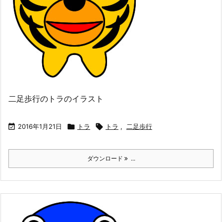
二足歩行のトラのイラスト

2016年1月21日

トラ

トラ
,
二足歩行
ダウンロード
...