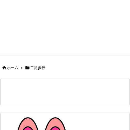

ホーム
>

二足歩行