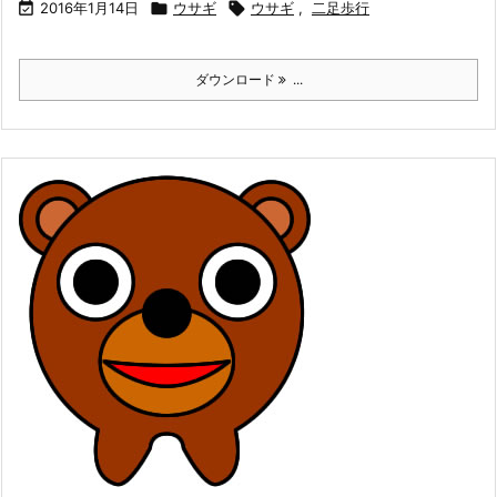

2016年1月14日

ウサギ

ウサギ
,
二足歩行
ダウンロード
...