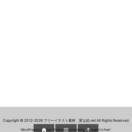
Copyright ©
2012
-2026
フリーイラスト素材 変な絵.net
All Rights Reserved.



WordPress Luxeritas Theme is provided by "
Thought is free
".