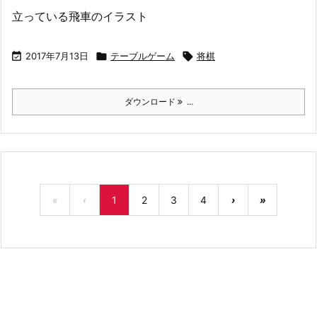
立っている飛車のイラスト

2017年7月13日

テーブルゲーム

将棋
ダウンロード
...
«
‹
1
2
3
4
›
»