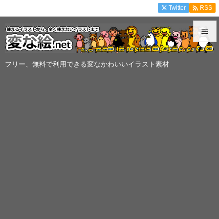

Twitter
RSS


メニュ
フリー、無料で利用できる変なかわいいイラスト素材

サイド

前へ

次へ

検索