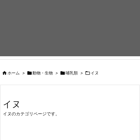

ホーム
>

動物・生物
>

哺乳類
>

イヌ
イヌ
イヌのカテゴリページです。