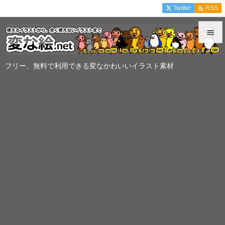

Twitter
RSS


メニュ
フリー、無料で利用できる変なかわいいイラスト素材

サイド

前へ

次へ

検索