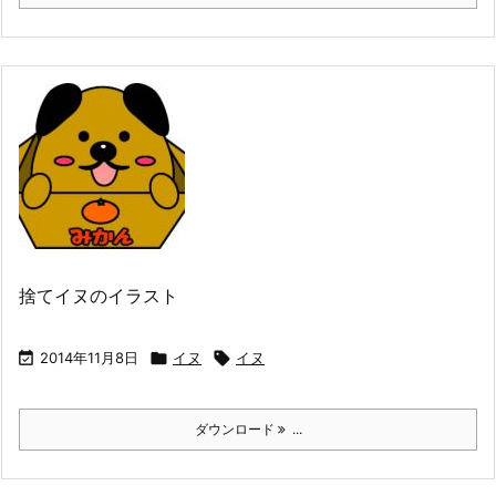
捨てイヌのイラスト

2014年11月8日

イヌ

イヌ
ダウンロード
...