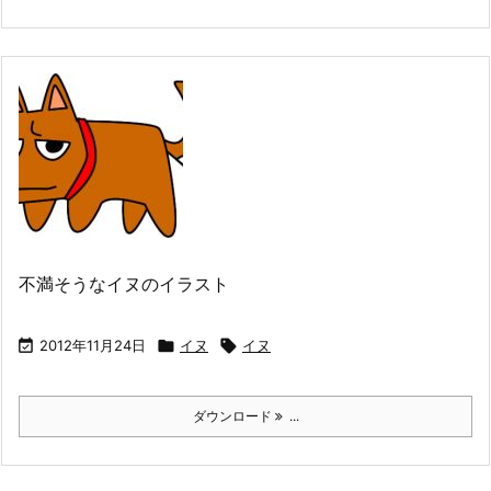
不満そうなイヌのイラスト

2012年11月24日

イヌ

イヌ
ダウンロード
...