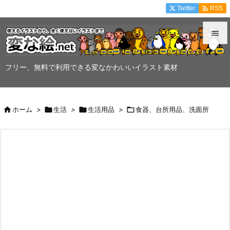

Twitter
RSS


メニュ
フリー、無料で利用できる変なかわいいイラスト素材

サイド


ホーム
>

生活
>

生活用品
>

食器、台所用品、洗面所
前へ

次へ

検索