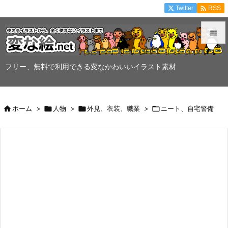

Twitter
RSS


メニュ
フリー、無料で利用できる変なかわいいイラスト素材

サイド


ホーム
>

人物
>

外見、衣装、職業
>

ニート、自宅警備
前へ

次へ

検索