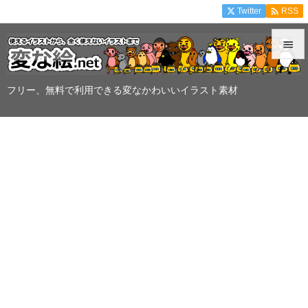

Twitter
RSS


メニュ
フリー、無料で利用できる変なかわいいイラスト素材

サイド

前へ

次へ

検索