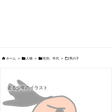

ホーム
>

人物
>

性別、年代
>

男の子
走る少年のイラスト