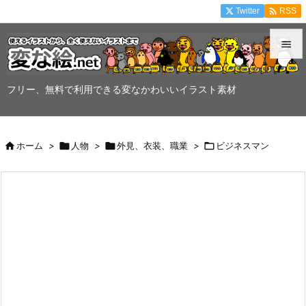

Twitter
RSS


メニュ
フリー、無料で利用できる変なかわいいイラスト素材

サイド


ホーム
>

人物
>

外見、衣装、職業
>

ビジネスマン
前へ

次へ

検索