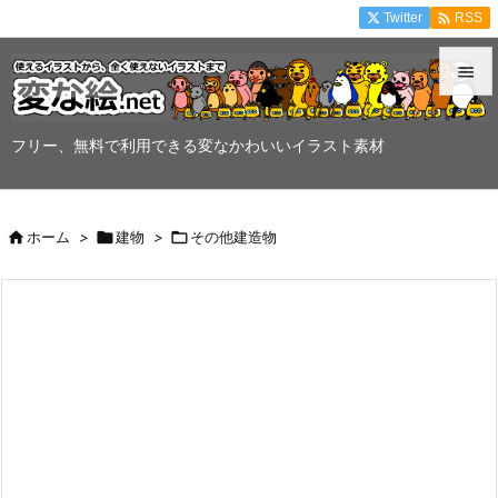

Twitter
RSS


メニュ
フリー、無料で利用できる変なかわいいイラスト素材

サイド


ホーム
>

建物
>

その他建造物
前へ

次へ

検索