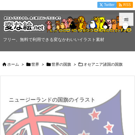

Twitter
RSS


メニュ
フリー、無料で利用できる変なかわいいイラスト素材

サイド


ホーム
>

世界
>

世界の国旗
>

オセアニア諸国の国旗
前へ

次へ

ニュージーランドの国旗のイラスト
検索