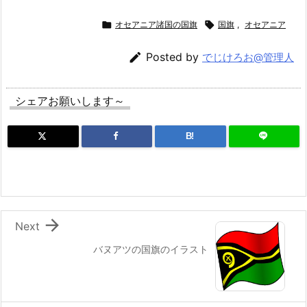

オセアニア諸国の国旗

国旗
,
オセアニア

Posted by
でじけろお@管理人
シェアお願いします～
B!

Next
バヌアツの国旗のイラスト