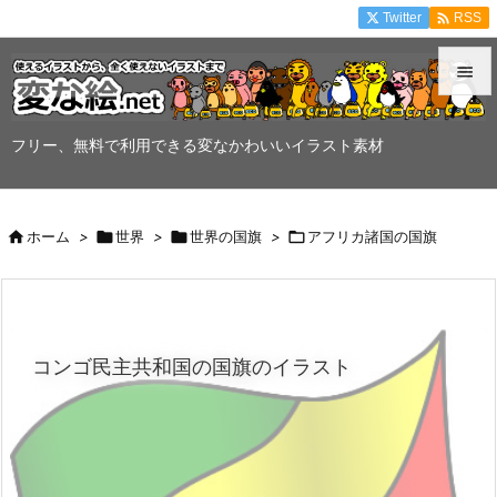

Twitter
RSS


メニュ
フリー、無料で利用できる変なかわいいイラスト素材

サイド


ホーム
>

世界
>

世界の国旗
>

アフリカ諸国の国旗
前へ

次へ

コンゴ民主共和国の国旗のイラスト
検索