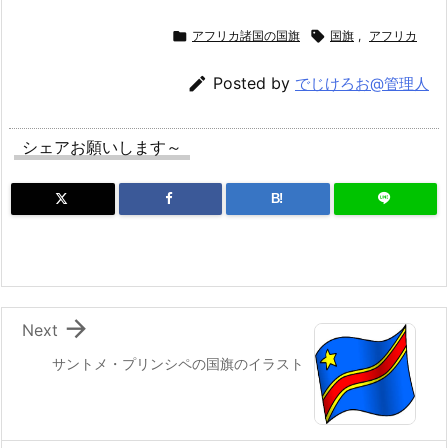

アフリカ諸国の国旗

国旗
,
アフリカ

Posted by
でじけろお@管理人
シェアお願いします～
B!

Next
サントメ・プリンシペの国旗のイラスト