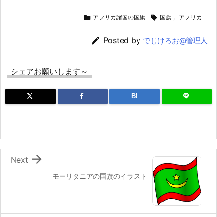

アフリカ諸国の国旗

国旗
,
アフリカ

Posted by
でじけろお@管理人
シェアお願いします～
B!

Next
モーリタニアの国旗のイラスト