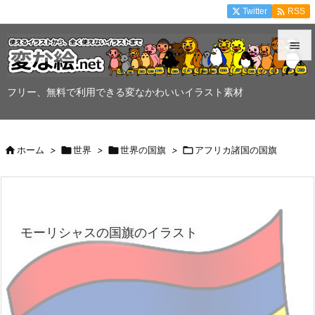

Twitter
RSS


メニュ
フリー、無料で利用できる変なかわいいイラスト素材

サイド


ホーム
>

世界
>

世界の国旗
>

アフリカ諸国の国旗
前へ

次へ

モーリシャスの国旗のイラスト
検索