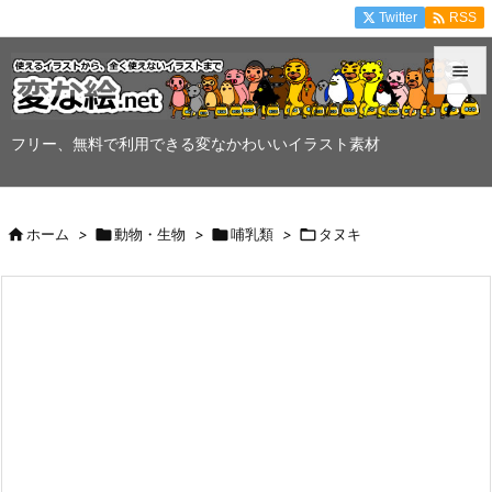

Twitter
RSS


メニュ
フリー、無料で利用できる変なかわいいイラスト素材

サイド


ホーム
>

動物・生物
>

哺乳類
>

タヌキ
前へ

次へ

検索