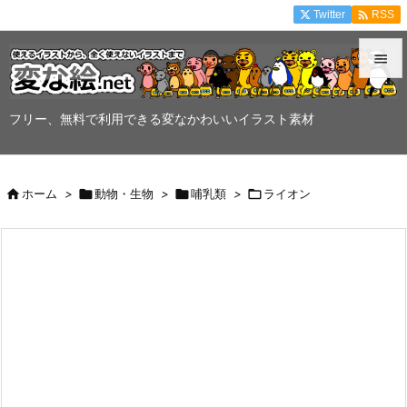

Twitter
RSS


メニュ
フリー、無料で利用できる変なかわいいイラスト素材

サイド


ホーム
>

動物・生物
>

哺乳類
>

ライオン
前へ

次へ

検索