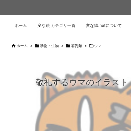
ホーム
変な絵 カテゴリ一覧
変な絵.netについて

ホーム
>

動物・生物
>

哺乳類
>

ウマ
敬礼するウマのイラスト