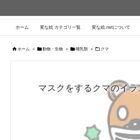
ホーム
変な絵 カテゴリ一覧
変な絵.netについて

ホーム
>

動物・生物
>

哺乳類
>

クマ
マスクをするクマのイラ