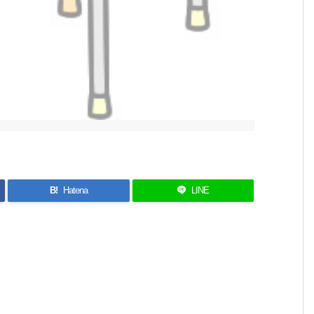
B!
Hatena
LINE