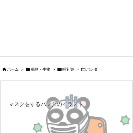

ホーム
>

動物・生物
>

哺乳類
>

パンダ
マスクをするパンダのイラスト