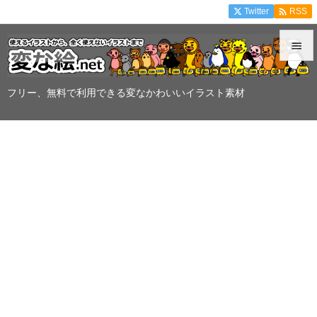

Twitter
RSS


メニュ
フリー、無料で利用できる変なかわいいイラスト素材

サイド

前へ

次へ

検索