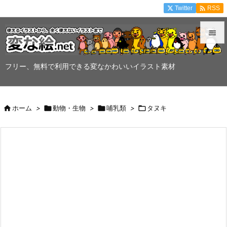

Twitter
RSS


メニュ
フリー、無料で利用できる変なかわいいイラスト素材

サイド


ホーム
>

動物・生物
>

哺乳類
>

タヌキ
前へ

次へ

検索