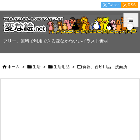

Twitter
RSS


メニュ
フリー、無料で利用できる変なかわいいイラスト素材

サイド


ホーム
>

生活
>

生活用品
>

食器、台所用品、洗面所
前へ

次へ

検索