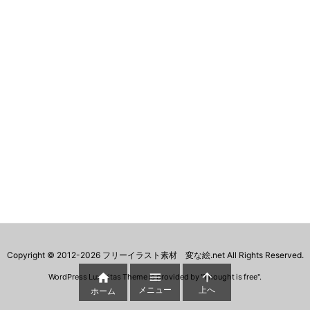
Copyright ©
2012
-2026
フリーイラスト素材 変な絵.net
All Rights Reserved.



WordPress Luxeritas Theme is provided by "
Thought is free
".
メニュー
上へ
ホーム