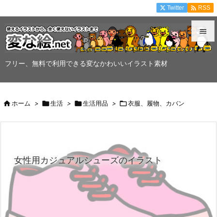

Twitter
RSS


メニュ
フリー、無料で利用できる変なかわいいイラスト素材

サイド


ホーム
>

生活
>

生活用品
>

衣服、履物、カバン
前へ

次へ

女性用カジュアルシューズのイラスト
検索