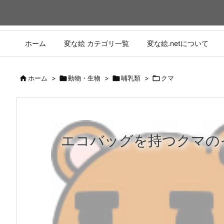
ホーム
変な絵 カテゴリ一覧
変な絵.netについて

ホーム
>

動物・生物
>

哺乳類
>

クマ
エコバッグを持つクマの