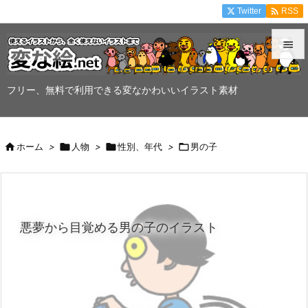

Twitter
RSS


メニュ
フリー、無料で利用できる変なかわいいイラスト素材

サイド


ホーム
>

人物
>

性別、年代
>

男の子
前へ

次へ

悪夢から目覚める男の子のイラスト
検索