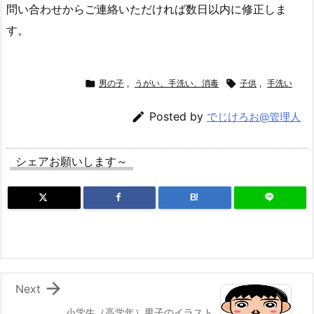
問い合わせからご連絡いただければ数日以内に修正しま
す。

男の子
,
うがい、手洗い、消毒

子供
,
手洗い

Posted by
でじけろお@管理人
シェアお願いします～
B!

Next
小学生（高学年）男子のイラスト