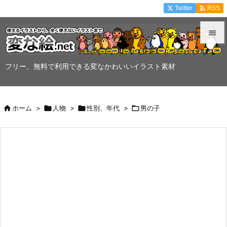

Twitter
RSS


メニュ
フリー、無料で利用できる変なかわいいイラスト素材

サイド


ホーム
>

人物
>

性別、年代
>

男の子
前へ

次へ

検索