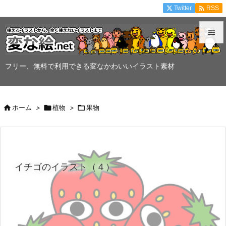

Twitter
RSS


メニュ
フリー、無料で利用できる変なかわいいイラスト素材

サイド


ホーム
>

植物
>

果物
前へ

次へ

イチゴのイラスト（４）
検索