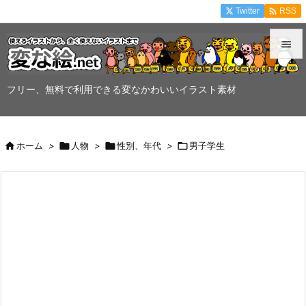

Twitter
RSS


メニュ
フリー、無料で利用できる変なかわいいイラスト素材

サイド


ホーム
>

人物
>

性別、年代
>

男子学生
前へ

次へ

検索