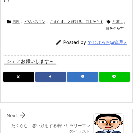

男性
,
ビジネスマン
,
ごまかす、とぼける、目をそらす

とぼけ
,
目をそらす

Posted by
でじけろお@管理人
シェアお願いします～
B!

Next
たくらむ、悪い顔をする若いサラリーマン
のイラスト