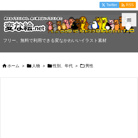

Twitter
RSS


メニュ
フリー、無料で利用できる変なかわいいイラスト素材

サイド


ホーム
>

人物
>

性別、年代
>

男性
前へ

次へ

検索