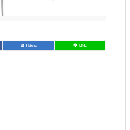
B!
Hatena
LINE