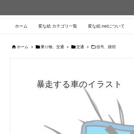
ホーム
変な絵 カテゴリ一覧
変な絵.netについて

ホーム
>

乗り物、交通
>

交通
>

信号、踏切
暴走する車のイラスト