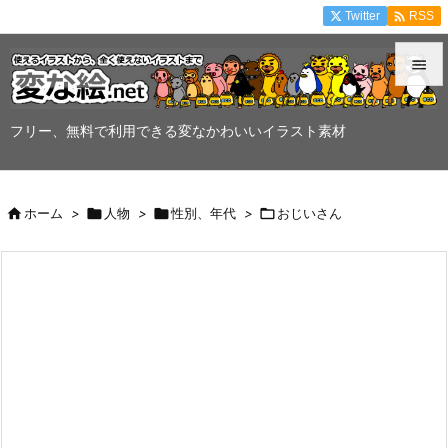

Twitter
RSS


メニュ
フリー、無料で利用できる変なかわいいイラスト素材

サイド


ホーム
>

人物
>

性別、年代
>

おじいさん
前へ

次へ

検索