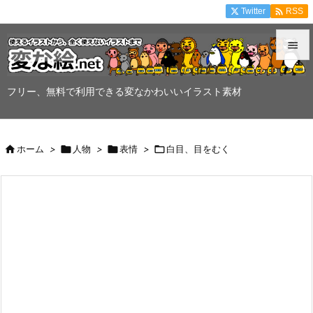

Twitter
RSS


メニュ
フリー、無料で利用できる変なかわいいイラスト素材

サイド


ホーム
>

人物
>

表情
>

白目、目をむく
前へ

次へ

検索