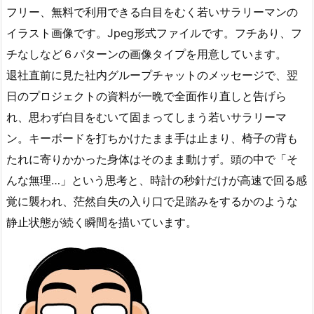
フリー、無料で利用できる白目をむく若いサラリーマンの
イラスト画像です。Jpeg形式ファイルです。フチあり、フ
チなしなど６パターンの画像タイプを用意しています。
退社直前に見た社内グループチャットのメッセージで、翌
日のプロジェクトの資料が一晩で全面作り直しと告げら
れ、思わず白目をむいて固まってしまう若いサラリーマ
ン。キーボードを打ちかけたまま手は止まり、椅子の背も
たれに寄りかかった身体はそのまま動けず。頭の中で「そ
んな無理…」という思考と、時計の秒針だけが高速で回る感
覚に襲われ、茫然自失の入り口で足踏みをするかのような
静止状態が続く瞬間を描いています。