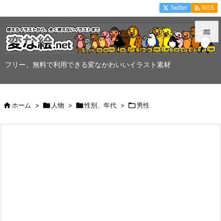

Twitter
RSS


メニュ
フリー、無料で利用できる変なかわいいイラスト素材

サイド


ホーム
>

人物
>

性別、年代
>

男性
前へ

次へ

検索