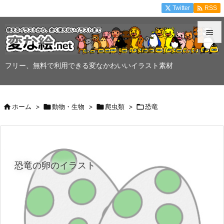

Twitter
RSS


メニュ
フリー、無料で利用できる変なかわいいイラスト素材

サイド


ホーム
>

動物・生物
>

爬虫類
>

恐竜
前へ

次へ

恐竜の卵のイラスト
検索