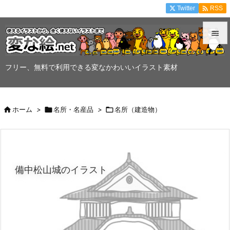

Twitter
RSS


メニュ
フリー、無料で利用できる変なかわいいイラスト素材

サイド


ホーム
>

名所・名産品
>

名所（建造物）
前へ

次へ

備中松山城のイラスト
検索