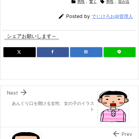

男性
,
驚く

男性
,
目が点

Posted by
でじけろお@管理人
シェアお願いします～
B!

Next
あんぐり口を開ける女性、女の子のイラス
ト

Prev