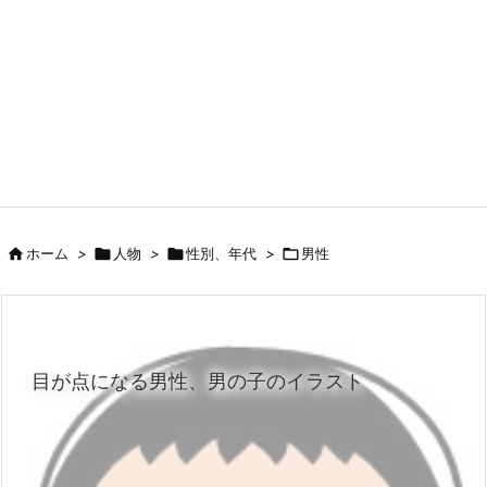

ホーム
>

人物
>

性別、年代
>

男性
目が点になる男性、男の子のイラスト