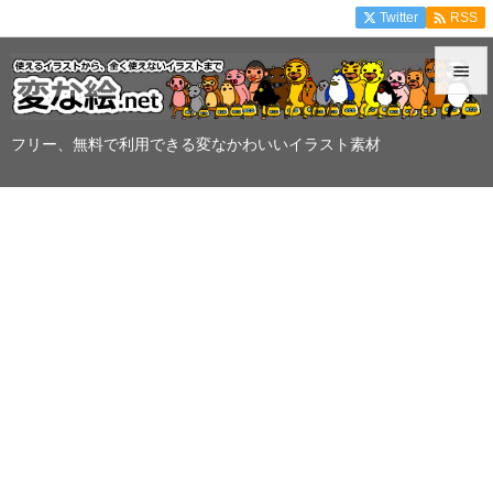

Twitter
RSS


メニュ
フリー、無料で利用できる変なかわいいイラスト素材

サイド

前へ

次へ

検索