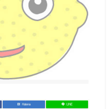
B!
Hatena
LINE