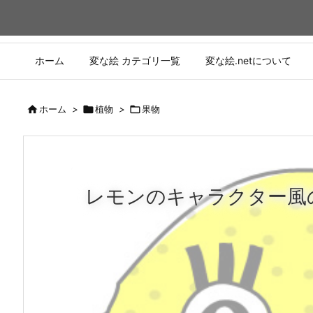
ホーム
変な絵 カテゴリ一覧
変な絵.netについて

ホーム
>

植物
>

果物
レモンのキャラクター風