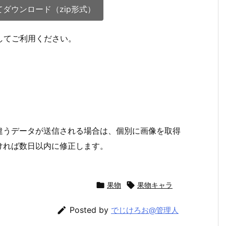
ダウンロード（zip形式）
凍してご利用ください。
違うデータが送信される場合は、個別に画像を取得
ければ数日以内に修正します。

果物

果物キャラ

Posted by
でじけろお@管理人