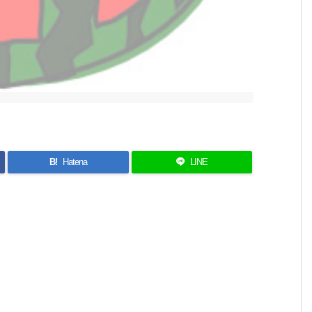
B!
Hatena
LINE