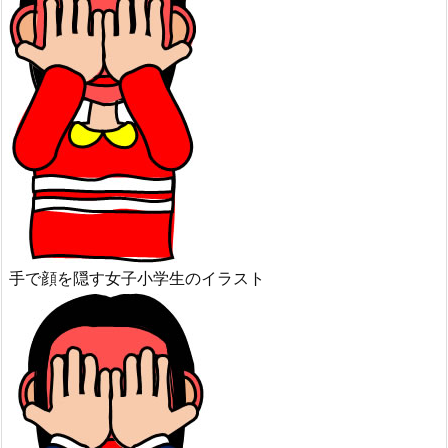
手で顔を隠す女子小学生のイラスト