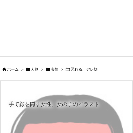

ホーム
>

人物
>

表情
>

照れる、デレ顔
手で顔を隠す女性、女の子のイラスト