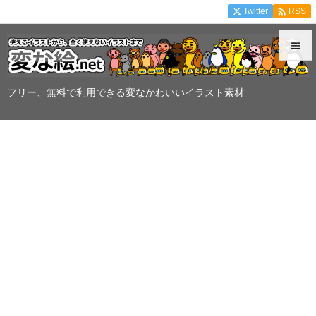

Twitter
RSS


メニュ
フリー、無料で利用できる変なかわいいイラスト素材

サイド

前へ

次へ

検索