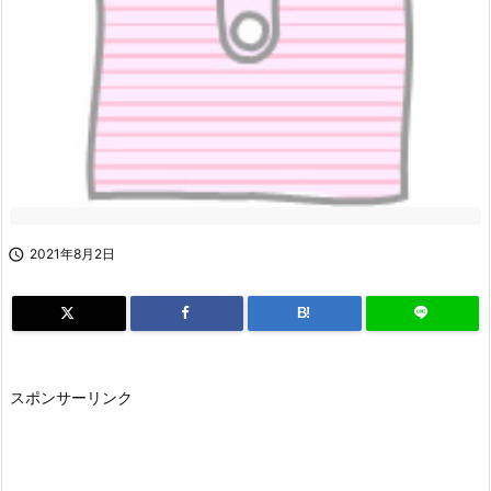

2021年8月2日
B!
スポンサーリンク