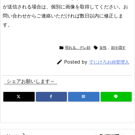
が送信される場合は、個別に画像を取得してください。お
問い合わせからご連絡いただければ数日以内に修正しま
す。

照れる、デレ顔

女性
,
顔を隠す

Posted by
でじけろお@管理人
シェアお願いします～
B!