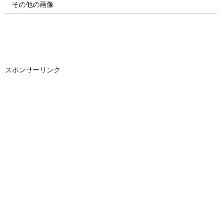
その他の画像
スポンサーリンク