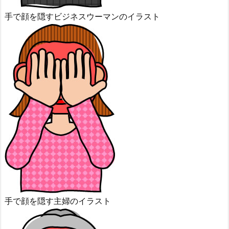
手で顔を隠すビジネスウーマンのイラスト
手で顔を隠す主婦のイラスト