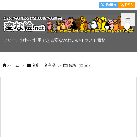

Twitter
RSS


メニュ
フリー、無料で利用できる変なかわいいイラスト素材

サイド


ホーム
>

名所・名産品
>

名所（自然）
前へ

次へ

検索