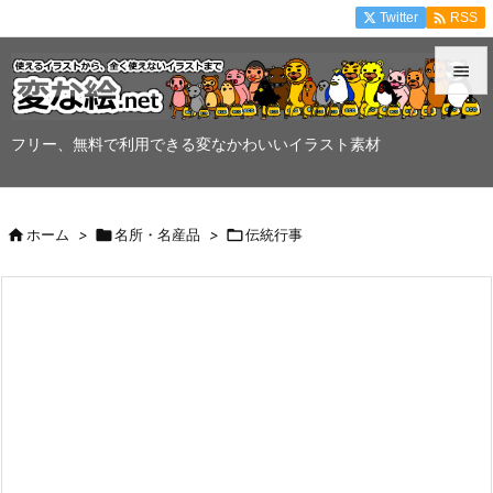

Twitter
RSS


メニュ
フリー、無料で利用できる変なかわいいイラスト素材

サイド


ホーム
>

名所・名産品
>

伝統行事
前へ

次へ

検索