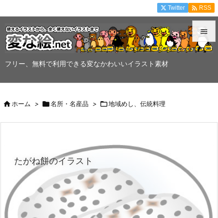

Twitter
RSS


メニュ
フリー、無料で利用できる変なかわいいイラスト素材

サイド


ホーム
>

名所・名産品
>

地域めし、伝統料理
前へ

次へ

たがね餅のイラスト
検索