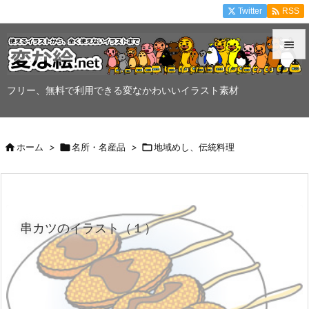

Twitter
RSS


メニュ
フリー、無料で利用できる変なかわいいイラスト素材

サイド


ホーム
>

名所・名産品
>

地域めし、伝統料理
前へ

次へ

串カツのイラスト（１）
検索