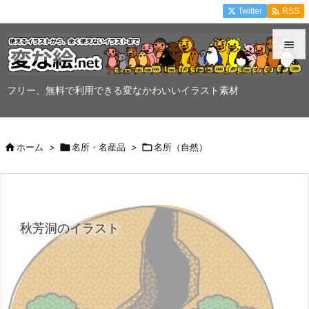

Twitter
RSS


メニュ
フリー、無料で利用できる変なかわいいイラスト素材

サイド


ホーム
>

名所・名産品
>

名所（自然）
前へ

次へ

秋芳洞のイラスト
検索