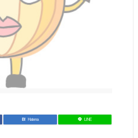
B!
Hatena
LINE