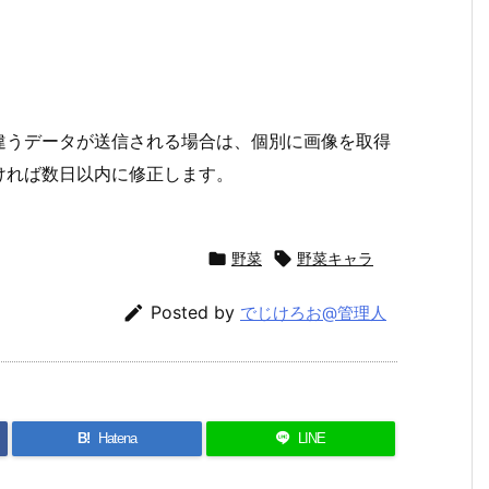
違うデータが送信される場合は、個別に画像を取得
ければ数日以内に修正します。

野菜

野菜キャラ

Posted by
でじけろお@管理人
B!
Hatena
LINE