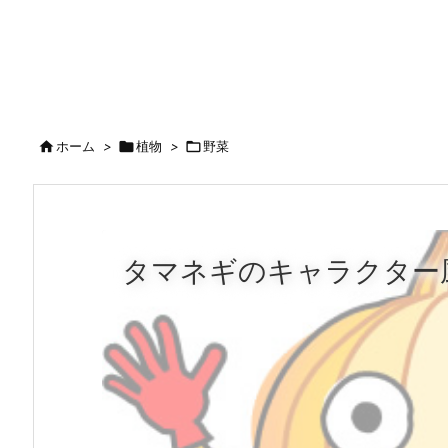

ホーム
>

植物
>

野菜
タマネギのキャラクター