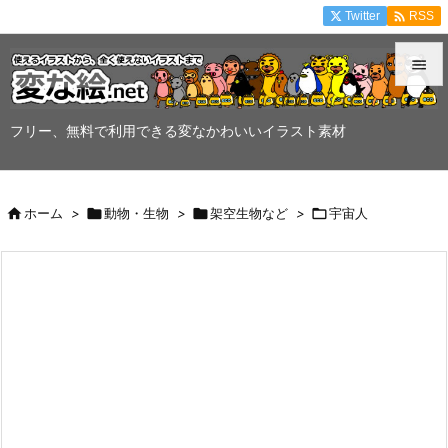

Twitter
RSS


メニュ
フリー、無料で利用できる変なかわいいイラスト素材

サイド


ホーム
>

動物・生物
>

架空生物など
>

宇宙人
前へ

次へ

検索