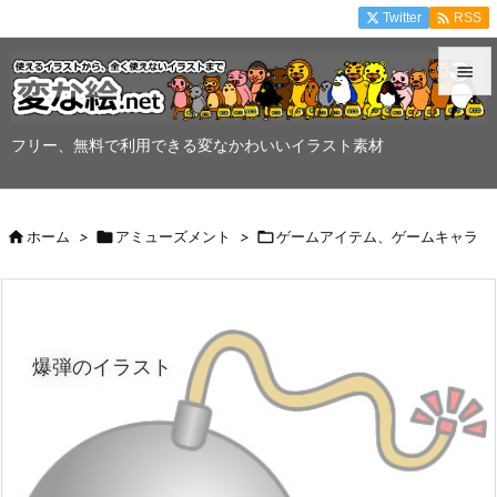

Twitter
RSS


メニュ
フリー、無料で利用できる変なかわいいイラスト素材

サイド


ホーム
>

アミューズメント
>

ゲームアイテム、ゲームキャラ
前へ

次へ

爆弾のイラスト
検索