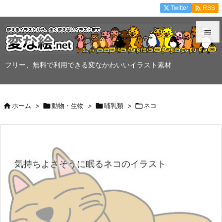

Twitter
RSS


メニュ
フリー、無料で利用できる変なかわいいイラスト素材

サイド


ホーム
>

動物・生物
>

哺乳類
>

ネコ
前へ

次へ

気持ちよさそうに眠るネコのイラスト
検索