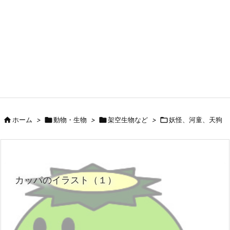

ホーム
>

動物・生物
>

架空生物など
>

妖怪、河童、天狗
カッパのイラスト（１）