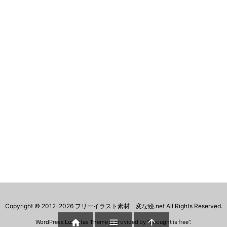
Copyright ©
2012
-2026
フリーイラスト素材 変な絵.net
All Rights Reserved.



WordPress Luxeritas Theme is provided by "
Thought is free
".