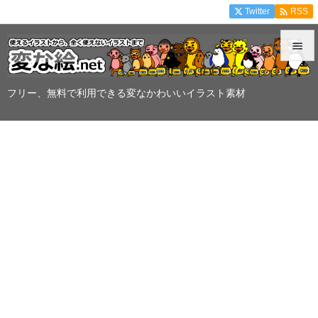

Twitter
RSS


メニュ
フリー、無料で利用できる変なかわいいイラスト素材

サイド

前へ

次へ

検索