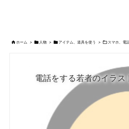

ホーム
>

人物
>

アイテム、道具を使う
>

スマホ、電
電話をする若者のイラス