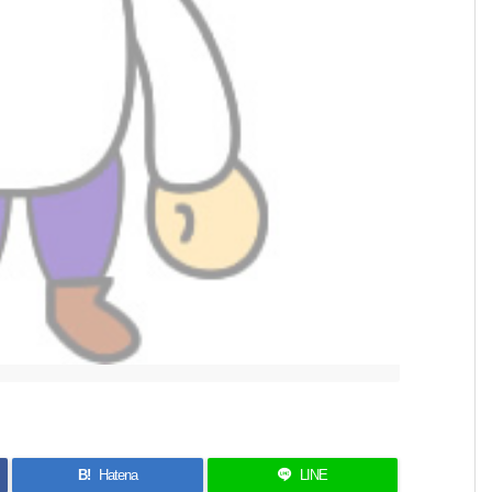
B!
Hatena
LINE