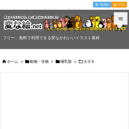

Twitter
RSS


メニュ
フリー、無料で利用できる変なかわいいイラスト素材

サイド


ホーム
>

動物・生物
>

哺乳類
>

タヌキ
前へ

次へ

検索