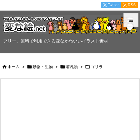

Twitter
RSS


メニュ
フリー、無料で利用できる変なかわいいイラスト素材

サイド


ホーム
>

動物・生物
>

哺乳類
>

ゴリラ
前へ

次へ

検索